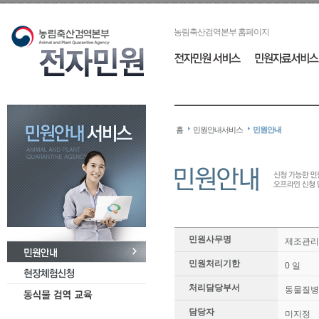
농림축산검역본부 홈페이지
홈
민원안내서비스
민원안내
민원사무명
제조관리
민원처리기한
0 일
처리담당부서
동물질병
담당자
미지정